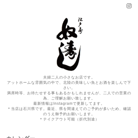
夫婦二人の小さなお店です。
アットホームな雰囲気の中で、北陸の美味しい魚とお酒を楽しんで下
さい。
満席時等、お待たせする事もあるかもしれませんが、二人での営業の
為、ご理解お願い致します。
最新情報はInstagramで更新してます。
＊当店は石川県です。最近、県を間違えてのご予約が多いため、確認
のうえ御予約お願いします。
＊テイクアウト可能（折代別途）